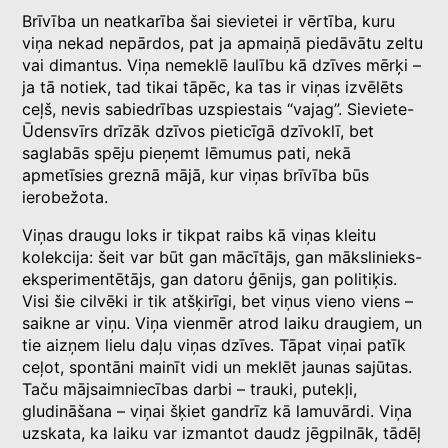
Brīvība un neatkarība šai sievietei ir vērtība, kuru
viņa nekad nepārdos, pat ja apmaiņā piedāvātu zeltu
vai dimantus. Viņa nemeklē laulību kā dzīves mērķi –
ja tā notiek, tad tikai tāpēc, ka tas ir viņas izvēlēts
ceļš, nevis sabiedrības uzspiestais “vajag”. Sieviete-
Ūdensvīrs drīzāk dzīvos pieticīgā dzīvoklī, bet
saglabās spēju pieņemt lēmumus pati, nekā
apmetīsies greznā mājā, kur viņas brīvība būs
ierobežota.
Viņas draugu loks ir tikpat raibs kā viņas kleitu
kolekcija: šeit var būt gan mācītājs, gan mākslinieks-
eksperimentētājs, gan datoru ģēnijs, gan politiķis.
Visi šie cilvēki ir tik atšķirīgi, bet viņus vieno viens –
saikne ar viņu. Viņa vienmēr atrod laiku draugiem, un
tie aizņem lielu daļu viņas dzīves. Tāpat viņai patīk
ceļot, spontāni mainīt vidi un meklēt jaunas sajūtas.
Taču mājsaimniecības darbi – trauki, putekļi,
gludināšana – viņai šķiet gandrīz kā lamuvārdi. Viņa
uzskata, ka laiku var izmantot daudz jēgpilnāk, tādēļ