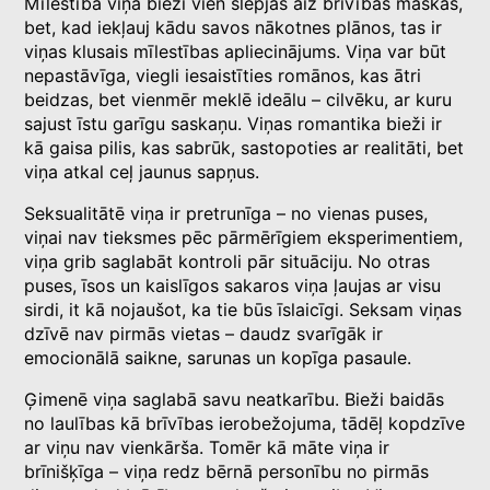
Mīlestībā viņa bieži vien slēpjas aiz brīvības maskas,
bet, kad iekļauj kādu savos nākotnes plānos, tas ir
viņas klusais mīlestības apliecinājums. Viņa var būt
nepastāvīga, viegli iesaistīties romānos, kas ātri
beidzas, bet vienmēr meklē ideālu – cilvēku, ar kuru
sajust īstu garīgu saskaņu. Viņas romantika bieži ir
kā gaisa pilis, kas sabrūk, sastopoties ar realitāti, bet
viņa atkal ceļ jaunus sapņus.
Seksualitātē viņa ir pretrunīga – no vienas puses,
viņai nav tieksmes pēc pārmērīgiem eksperimentiem,
viņa grib saglabāt kontroli pār situāciju. No otras
puses, īsos un kaislīgos sakaros viņa ļaujas ar visu
sirdi, it kā nojaušot, ka tie būs īslaicīgi. Seksam viņas
dzīvē nav pirmās vietas – daudz svarīgāk ir
emocionālā saikne, sarunas un kopīga pasaule.
Ģimenē viņa saglabā savu neatkarību. Bieži baidās
no laulības kā brīvības ierobežojuma, tādēļ kopdzīve
ar viņu nav vienkārša. Tomēr kā māte viņa ir
brīnišķīga – viņa redz bērnā personību no pirmās