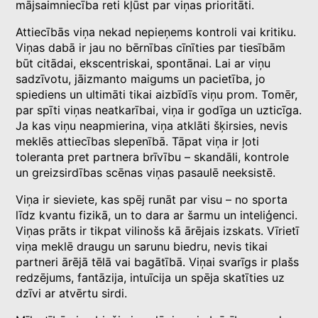
mājsaimniecība reti kļūst par viņas prioritāti.
Attiecībās viņa nekad nepieņems kontroli vai kritiku.
Viņas dabā ir jau no bērnības cīnīties par tiesībām
būt citādai, ekscentriskai, spontānai. Lai ar viņu
sadzīvotu, jāizmanto maigums un pacietība, jo
spiediens un ultimāti tikai aizbīdīs viņu prom. Tomēr,
par spīti viņas neatkarībai, viņa ir godīga un uzticīga.
Ja kas viņu neapmierina, viņa atklāti šķirsies, nevis
meklēs attiecības slepenībā. Tāpat viņa ir ļoti
toleranta pret partnera brīvību – skandāli, kontrole
un greizsirdības scēnas viņas pasaulē neeksistē.
Viņa ir sieviete, kas spēj runāt par visu – no sporta
līdz kvantu fizikā, un to dara ar šarmu un inteliģenci.
Viņas prāts ir tikpat vilinošs kā ārējais izskats. Vīrietī
viņa meklē draugu un sarunu biedru, nevis tikai
partneri ārējā tēlā vai bagātībā. Viņai svarīgs ir plašs
redzējums, fantāzija, intuīcija un spēja skatīties uz
dzīvi ar atvērtu sirdi.