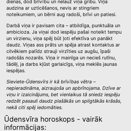
dienas, dod brīvību un nelauž viņa gribu. Viņa
audzina ar uzticēšanos, nevis ar stingriem
noteikumiem, un bērni aug radoši, brīvi un patiesi.
Darbā viņa ir pavisam cita – atbildīga, punktuāla un
ambicioza. Ja viņai dod iespēju pašai noteikt tempu
un virzienu, viņa spēj būt ļoti efektīva un panākt
daudz. Viņas ass prāts un spēja atrast kontaktus ar
cilvēkiem palīdz strauji virzīties uz augšu, īpaši
radošās nozarēs. Viņa ir mainīga un necieš rutīnu,
tādēļ, ja darbs kļūst garlaicīgs, viņa meklēs jaunas
iespējas.
Sieviete-Ūdensvīrs ir kā brīvības vētra –
nepieradināma, aizraujoša un apbrīnojama. Dzīve ar
viņu ir izaicinājums, bet vienlaikus tā sniedz iespēju
redzēt pasauli daudz plašākās un spilgtākās krāsās,
nekā citi spēj iedomāties.
Ūdensvīra horoskops - vairāk
informācijas: