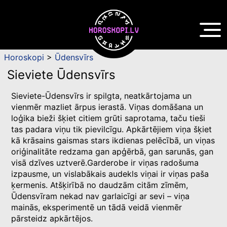
Horoskopi
>
Ūdensvīrs
Sieviete Ūdensvīrs
Sieviete-Ūdensvīrs ir spilgta, neatkārtojama un
vienmēr mazliet ārpus ierastā. Viņas domāšana un
loģika bieži šķiet citiem grūti saprotama, taču tieši
tas padara viņu tik pievilcīgu. Apkārtējiem viņa šķiet
kā krāsains gaismas stars ikdienas pelēcībā, un viņas
oriģinalitāte redzama gan apģērbā, gan sarunās, gan
visā dzīves uztverē.Garderobe ir viņas radošuma
izpausme, un vislabākais audekls viņai ir viņas paša
ķermenis. Atšķirībā no daudzām citām zīmēm,
Ūdensvīram nekad nav garlaicīgi ar sevi – viņa
mainās, eksperimentē un tādā veidā vienmēr
pārsteidz apkārtējos.